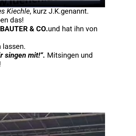
s Kiechle
, kurz J.K.genannt.
ben das!
BAUTER & CO.
und hat ihn von
n lassen.
r singen mit!“.
Mitsingen und
!