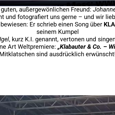
h guten, außergewönlichen Freund:
Johanne
lmt und fotografiert uns gerne – und wir lie
t bewiesen: Er schrieb einen Song über
KLA
seinem Kumpel
Igel
, kurz K.I. genannt, vertonen und singe
ine Art Weltpremiere:
„Klabauter & Co. – Wi
Mitklatschen sind ausdrücklich erwünscht